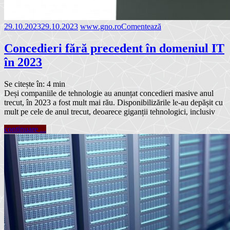
29.10.2023
29.10.2023
www.gno.ro
Comentează
Concedieri fără precedent în domeniul IT
în 2023
Se citește în:
4
min
Deși companiile de tehnologie au anunțat concedieri masive anul
trecut, în 2023 a fost mult mai rău. Disponibilizările le-au depășit cu
mult pe cele de anul trecut, deoarece giganții tehnologici, inclusiv
continuare ...