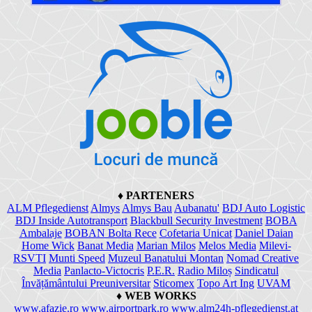
♦
PARTENERS
ALM Pflegedienst
Almys
Almys Bau
Aubanatu'
BDJ Auto Logistic
BDJ Inside Autotransport
Blackbull Security Investment
BOBA
Ambalaje
BOBAN Bolta Rece
Cofetaria Unicat
Daniel Daian
Home Wick
Banat Media
Marian Milos
Melos Media
Milevi-
RSVTI
Munti Speed
Muzeul Banatului Montan
Nomad Creative
Media
Panlacto-Victocris
P.E.R.
Radio Miloș
Sindicatul
Învățământului Preuniversitar
Sticomex
Topo Art Ing
UVAM
♦
WEB WORKS
www.afazie.ro
www.airportpark.ro
www.alm24h-pflegedienst.at