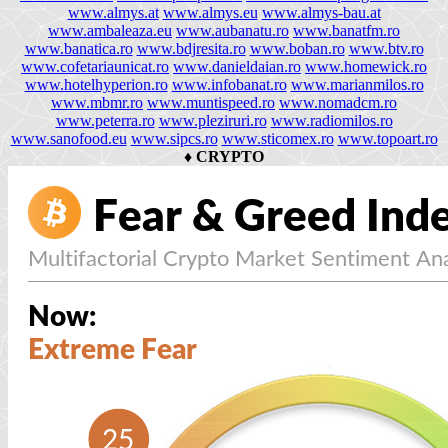
www.almys.at
www.almys.eu
www.almys-bau.at
www.ambaleaza.eu
www.aubanatu.ro
www.banatfm.ro
www.banatica.ro
www.bdjresita.ro
www.boban.ro
www.btv.ro
www.cofetariaunicat.ro
www.danieldaian.ro
www.homewick.ro
www.hotelhyperion.ro
www.infobanat.ro
www.marianmilos.ro
www.mbmr.ro
www.muntispeed.ro
www.nomadcm.ro
www.peterra.ro
www.pleziruri.ro
www.radiomilos.ro
www.sanofood.eu
www.sipcs.ro
www.sticomex.ro
www.topoart.ro
♦
CRYPTO