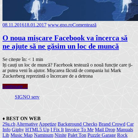
08.11.2016
18.01.2017
www.gno.ro
Comentează
O noua mișcare Facebook va încerca să
ne ajute să ne găsim un loc de muncă
Se citește în:
< 1
min
Iți cauți un loc de muncă? Facebook testează o nouă funcție care ți-
ar putea veni în ajutor. Mișcarea făcută de compania lui Mark
Zuckerberg reprezintă o încercare de a detrona
continuare ...
SIGNO serv
♦
BEST ON WEB
29a.ch
Alternative
Appetize
Background Checks
Brand Crowd
Car
Info
Giphy
HTML5 Up
I Fix It
Invoice To Me
Mail Drop
Manuals
Lib
Music Map
Naminum
Ninite
Palet Ton
Puzzle Garage
Rock