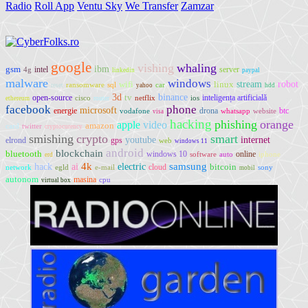
Radio
Roll App
Ventu Sky
We Transfer
Zamzar
google
vishing
whaling
ibm
gsm
intel
server
4g
linkedin
paypal
malware
windows
robot
wifi
linux
stream
ransomware
sql
car
reset
yahoo
hdd
3d
tv
binance
open-source
inteligența artificială
cisco
netflix
ios
ethereum
router
facebook
phone
microsoft
energie
drona
btc
vodafone
whatsapp
website
visa
hacking
phishing
orange
apple
video
amazon
card
twitter
cryptocurency
smishing
crypto
smart
youtube
internet
elrond
gps
web
windows 11
android
blockchain
bluetooth
windows 10
online
software
auto
iphone
erd
ai
4k
electric
samsung
hack
bitcoin
cloud
network
egld
e-mail
sony
mobil
autonom
masina
cpu
virtual box