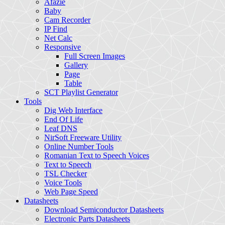
Afazie
Baby
Cam Recorder
IP Find
Net Calc
Responsive
Full Screen Images
Gallery
Page
Table
SCT Playlist Generator
Tools
Dig Web Interface
End Of Life
Leaf DNS
NirSoft Freeware Utility
Online Number Tools
Romanian Text to Speech Voices
Text to Speech
TSL Checker
Voice Tools
Web Page Speed
Datasheets
Download Semiconductor Datasheets
Electronic Parts Datasheets