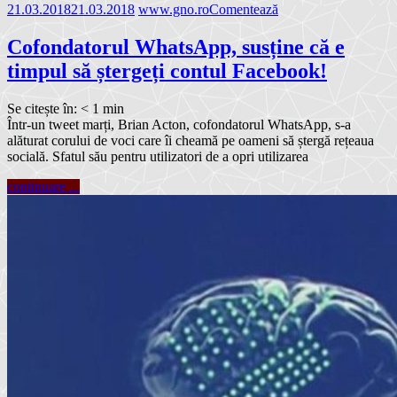
21.03.2018
21.03.2018
www.gno.ro
Comentează
Cofondatorul WhatsApp, susține că e
timpul să ștergeți contul Facebook!
Se citește în:
< 1
min
Într-un tweet marți, Brian Acton, cofondatorul WhatsApp, s-a
alăturat corului de voci care îi cheamă pe oameni să ștergă rețeaua
socială. Sfatul său pentru utilizatori de a opri utilizarea
continuare ...