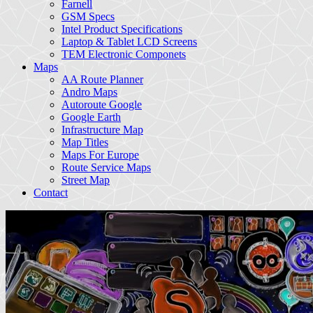
Farnell
GSM Specs
Intel Product Specifications
Laptop & Tablet LCD Screens
TEM Electronic Componets
Maps
AA Route Planner
Andro Maps
Autoroute Google
Google Earth
Infrastructure Map
Map Titles
Maps For Europe
Route Service Maps
Street Map
Contact