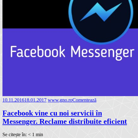
10.11.2016
18.01.2017
www.gno.ro
Comentează
Facebook vine cu noi servicii în
Messenger. Reclame distribuite eficient
Se citește în:
< 1
min