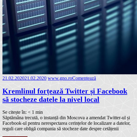
21.02.2020
21.02.2020
www.gno.ro
Comentează
Kremlinul forțează Twitter și Facebook
să stocheze datele la nivel local
Se citește în:
< 1
min
Săptămâna trecută, o instanță din Moscova a amendat Twitter-ul și
Facebook-ul pentru nerespectarea cerințelor de localizare a datelor,
reguli care obligă compania să stocheze date despre cetățenii