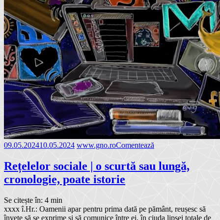
09.05.2024
10.05.2024
www.gno.ro
Comentează
Rețelelor sociale | o scurtă sau lungă,
cronologie, poate istorie
Se citește în:
4
min
xxxx î.Hr.: Oamenii apar pentru prima dată pe pământ, reușesc să
învețe să se exprime și să comunice între ei, în ciuda lipsei totale de