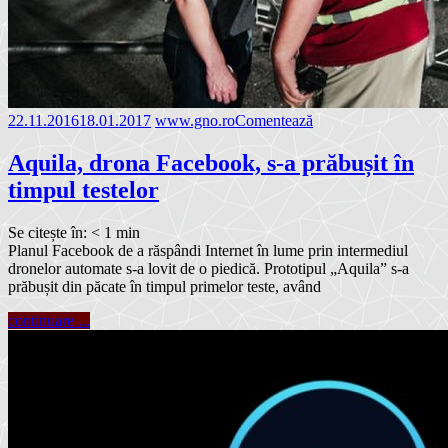
22.11.2016
18.01.2017
www.gno.ro
Comentează
Aquila, drona Facebook, s-a prăbușit în
timpul testelor
Se citește în:
< 1
min
Planul Facebook de a răspândi Internet în lume prin intermediul
dronelor automate s-a lovit de o piedică. Prototipul „Aquila” s-a
prăbușit din păcate în timpul primelor teste, având
continuare ...