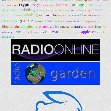
hacking
crypto
orange
robot
energie
web
ransomware
cpu
box
mobil
erd
smishing
binance
elrond
inteligența artificială
twitter
card
vodafone
sql
ethereum
whaling
ibm
youtube
ai
bluetooth
cloud
windows 10
server
paypal
linkedin
google
electric
hack
stream
online
iphone
network
cisco
hdd
cryptocurency
smart
phone
windows
blockchain
btc
masina
drona
software
4g
router
reset
malware
apple
linux
gsm
autonom
intel
whatsapp
egld
sony
car
website
yahoo
microsoft