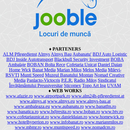
♦
PARTENERS
ALM Pflegedienst
Almys
Almys Bau
Aubanatu'
BDJ Auto Logistic
BDJ Inside Autotransport
Blackbull Security Investment
BOBA
Ambalaje
BOBAN Bolta Rece
Cofetaria Unicat
Daniel Daian
Home Wick
Banat Media
Marian Milos
Melos Media
Milevi-
RSVTI
Munti Speed
Muzeul Banatului Montan
Nomad Creative
Media
Panlacto-Victocris
P.E.R.
Radio Miloș
Sindicatul
Învățământului Preuniversitar
Sticomex
Topo Art Ing
UVAM
♦
WEB WORKS
www.afazie.ro
www.airportpark.ro
www.alm24h-pflegedienst.at
www.almys.at
www.almys.eu
www.almys-bau.at
www.ambaleaza.eu
www.aubanatu.ro
www.banatfm.ro
www.banatica.ro
www.bdjresita.ro
www.boban.ro
www.btv.ro
www.cofetariaunicat.ro
www.danieldaian.ro
www.homewick.ro
www.hotelhyperion.ro
www.infobanat.ro
www.marianmilos.ro
www.mbmr.ro
www.muntispeed.ro
www.nomadcm.ro