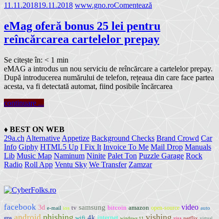
11.11.2018
19.11.2018
www.gno.ro
Comentează
eMag oferă bonus 25 lei pentru
reîncărcarea cartelelor prepay
Se citește în:
< 1
min
eMAG a introdus un nou serviciu de reîncărcare a cartelelor prepay.
După introducerea numărului de telefon, rețeaua din care face partea
acesta, va fi detectată automat, fiind posibile încărcarea
continuare ...
♦
BEST ON WEB
29a.ch
Alternative
Appetize
Background Checks
Brand Crowd
Car
Info
Giphy
HTML5 Up
I Fix It
Invoice To Me
Mail Drop
Manuals
Lib
Music Map
Naminum
Ninite
Palet Ton
Puzzle Garage
Rock
Radio
Roll App
Ventu Sky
We Transfer
Zamzar
facebook
video
samsung
3d
tv
bitcoin
amazon
open-source
e-mail
ios
auto
phishing
vishing
android
4k
internet
wifi
gps
netflix
windows 11
visa
virtual