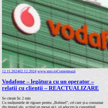
12.11.2024
02.12.2024
www.gno.ro
Comentează
Vodafone – legătura cu un operator –
relații cu clienții – REACTUALIZARE
Se citește în:
2
min
Cu mulțumirile de rigoare pentru „Bobinel”, cel care și-a consumat
din timpul său, scriind un mesaj aici, vă aducem la cunoștiință