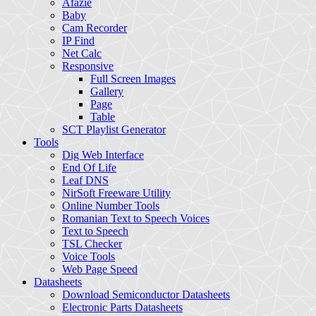
Afazie
Baby
Cam Recorder
IP Find
Net Calc
Responsive
Full Screen Images
Gallery
Page
Table
SCT Playlist Generator
Tools
Dig Web Interface
End Of Life
Leaf DNS
NirSoft Freeware Utility
Online Number Tools
Romanian Text to Speech Voices
Text to Speech
TSL Checker
Voice Tools
Web Page Speed
Datasheets
Download Semiconductor Datasheets
Electronic Parts Datasheets