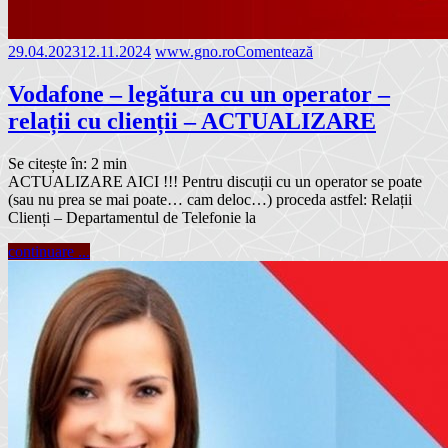
29.04.2023
12.11.2024
www.gno.ro
Comentează
Vodafone – legătura cu un operator –
relații cu clienții – ACTUALIZARE
Se citește în:
2
min
ACTUALIZARE AICI !!! Pentru discuții cu un operator se poate
(sau nu prea se mai poate… cam deloc…) proceda astfel: Relații
Clienți – Departamentul de Telefonie la
continuare ...