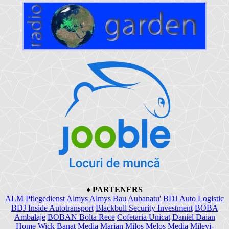
♦
PARTENERS
ALM Pflegedienst
Almys
Almys Bau
Aubanatu'
BDJ Auto Logistic
BDJ Inside Autotransport
Blackbull Security Investment
BOBA
Ambalaje
BOBAN Bolta Rece
Cofetaria Unicat
Daniel Daian
Home Wick
Banat Media
Marian Milos
Melos Media
Milevi-