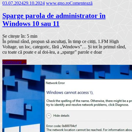
03.07.2024
29.10.2024
www.gno.ro
Comentează
Sparge parola de administrator în
Windows 10 sau 11
Se citește în:
5
min
În primul rând, propun să ascultați, în timp ce citiți, 1.FM High
Voltage, un loc, categoric, fără „Windows”… Și tot în primul rând,
cu toate că poate e al doi-lea, a „sparge” parole e doar
continuare ...