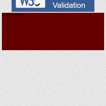
© SiGNO serv