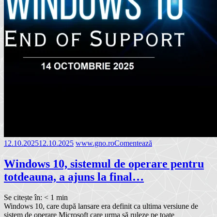
12.10.2025
12.10.2025
www.gno.ro
Comentează
Windows 10, sistemul de operare pentru
totdeauna, a ajuns la final…
Se citește în:
< 1
min
Windows 10, care după lansare era definit ca ultima versiune de
sistem de operare Microsoft care urma să ruleze pe toate