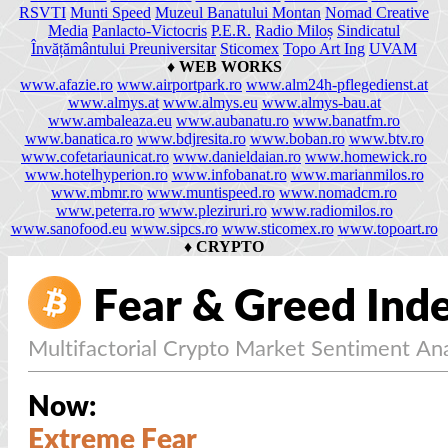
RSVTI
Munti Speed
Muzeul Banatului Montan
Nomad Creative
Media
Panlacto-Victocris
P.E.R.
Radio Miloș
Sindicatul
Învățământului Preuniversitar
Sticomex
Topo Art Ing
UVAM
♦
WEB WORKS
www.afazie.ro
www.airportpark.ro
www.alm24h-pflegedienst.at
www.almys.at
www.almys.eu
www.almys-bau.at
www.ambaleaza.eu
www.aubanatu.ro
www.banatfm.ro
www.banatica.ro
www.bdjresita.ro
www.boban.ro
www.btv.ro
www.cofetariaunicat.ro
www.danieldaian.ro
www.homewick.ro
www.hotelhyperion.ro
www.infobanat.ro
www.marianmilos.ro
www.mbmr.ro
www.muntispeed.ro
www.nomadcm.ro
www.peterra.ro
www.pleziruri.ro
www.radiomilos.ro
www.sanofood.eu
www.sipcs.ro
www.sticomex.ro
www.topoart.ro
♦
CRYPTO