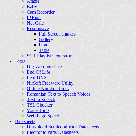
Afazie
Baby
Cam Recorder
IP Find
Net Calc
Responsive
Full Screen Images
Gallery
Page
Table
SCT Playlist Generator
Tools
Dig Web Interface
End Of Life
Leaf DNS
NirSoft Freeware Utility
Online Number Tools
Romanian Text to Speech Voices
Text to Speech
TSL Checker
Voice Tools
Web Page Speed
Datasheets
Download Semiconductor Datasheets
Electronic Parts Datasheets