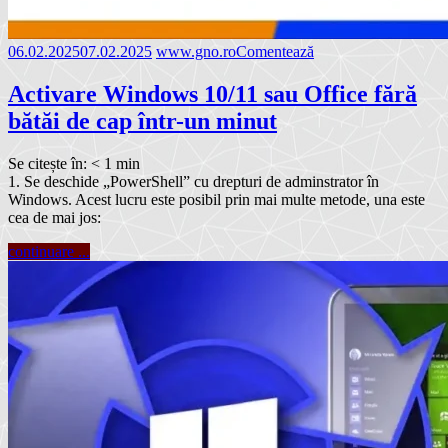
06.02.2025
07.02.2025
www.gno.ro
Comentează
Activare Windows 10/11 sau Office fără
bătăi de cap într-un minut
Se citește în:
< 1
min
1. Se deschide „PowerShell” cu drepturi de adminstrator în
Windows. Acest lucru este posibil prin mai multe metode, una este
cea de mai jos:
continuare ...