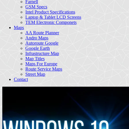
Farnell
GSM Specs
Intel Product Specifications
Laptop & Tablet LCD Screens
TEM Electronic Componets
Maps
AA Route Planner
Andro Maps
Autoroute Google
Google Earth
Infrastructure Map
Map Titles
Maps For Europe
Route Service Maps
Street Map
Contact