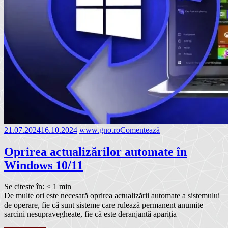
21.07.2024
16.10.2024
www.gno.ro
Comentează
Oprirea actualizărilor automate în
Windows 10/11
Se citește în:
< 1
min
De multe ori este necesară oprirea actualizării automate a sistemului
de operare, fie că sunt sisteme care rulează permanent anumite
sarcini nesupravegheate, fie că este deranjantă apariția