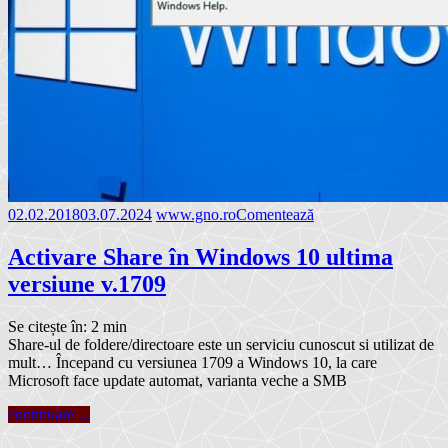
02.02.2018
03.07.2024
www.gno.ro
Comentează
Activare Share în Windows 10 ultima
versiune v.1709
Se citește în:
2
min
Share-ul de foldere/directoare este un serviciu cunoscut si utilizat de
mult… Începand cu versiunea 1709 a Windows 10, la care
Microsoft face update automat, varianta veche a SMB
continuare ...