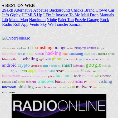
♦
BEST ON WEB
29a.ch
Alternative
Appetize
Background Checks
Brand Crowd
Car
Info
Giphy
HTML5 Up
I Fix It
Invoice To Me
Mail Drop
Manuals
Lib
Music Map
Naminum
Ninite
Palet Ton
Puzzle Garage
Rock
Radio
Roll App
Ventu Sky
We Transfer
Zamzar
smishing
orange
inteligența artificială
auto
cpu
ethereum
erd
windows 11
hdd
hacking
samsung
masina
drona
netflix
e-mail
website
card
cisco
sony
cryptocurency
whaling
phone
bluetooth
wifi
gsm
gps
btc
open-source
elrond
egld
car
visa
google
crypto
smart
android
internet
energie
vodafone
virtual box
reset
apple
ibm
ai
linux
stream
3d
binance
server
twitter
4g
sql
whatsapp
ios
mobil
facebook
blockchain
youtube
4k
electric
hack
network
ransomware
yahoo
vishing
windows
video
robot
bitcoin
tv
intel
online
software
linkedin
paypal
phishing
malware
microsoft
amazon
cloud
windows 10
iphone
web
router
autonom