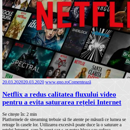
20.03.2020
20.03.2020
www.gno.ro
Comentează
Netflix a redus calitatea fluxului video
pentru a evita saturarea rețelei Internet
Se citește în:
2
min
Platformele de streaming trebuie să fie atente pe măsură ce lumea se
retrage în casele lor. Utilizarea excesivă poate duce la o saturare a
rețelei Internet, care în acest caz s-ar putea bloca sau sufoca.