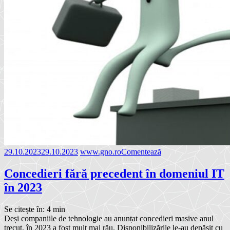
29.10.2023
29.10.2023
www.gno.ro
Comentează
Concedieri fără precedent în domeniul IT
în 2023
Se citește în:
4
min
Deși companiile de tehnologie au anunțat concedieri masive anul
trecut, în 2023 a fost mult mai rău. Disponibilizările le-au depășit cu