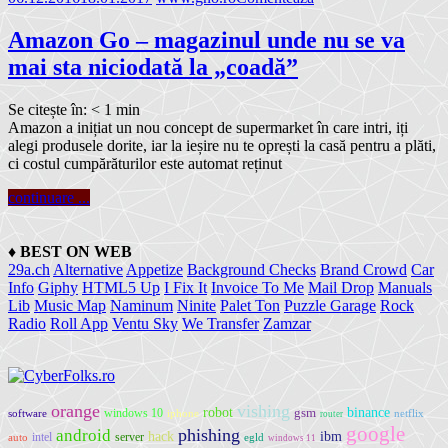
Amazon Go – magazinul unde nu se va
mai sta niciodată la „coadă”
Se citește în:
< 1
min
Amazon a inițiat un nou concept de supermarket în care intri, iți
alegi produsele dorite, iar la ieșire nu te oprești la casă pentru a plăti,
ci costul cumpărăturilor este automat reținut
continuare ...
♦
BEST ON WEB
29a.ch
Alternative
Appetize
Background Checks
Brand Crowd
Car
Info
Giphy
HTML5 Up
I Fix It
Invoice To Me
Mail Drop
Manuals
Lib
Music Map
Naminum
Ninite
Palet Ton
Puzzle Garage
Rock
Radio
Roll App
Ventu Sky
We Transfer
Zamzar
orange
vishing
robot
gsm
binance
windows 10
software
iphone
netflix
router
google
phishing
android
ibm
hack
intel
server
auto
egld
windows 11