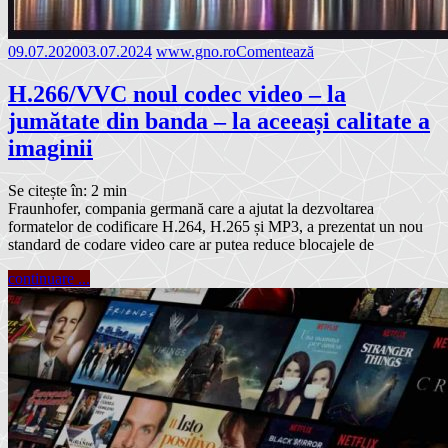
09.07.2020
03.07.2024
www.gno.ro
Comentează
H.266/VVC noul codec video – la
jumătate din banda – la aceeași calitate a
imaginii
Se citește în:
2
min
Fraunhofer, compania germană care a ajutat la dezvoltarea
formatelor de codificare H.264, H.265 și MP3, a prezentat un nou
standard de codare video care ar putea reduce blocajele de
continuare ...