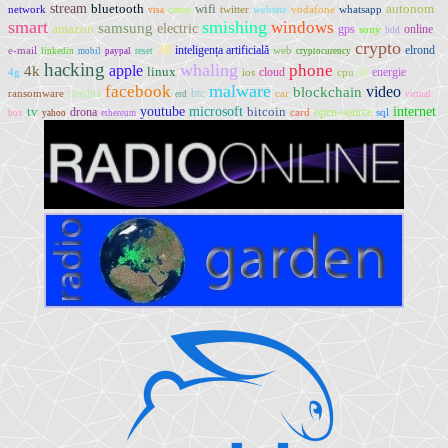
stream
bluetooth
wifi
autonom
network
cisco
twitter
website
vodafone
whatsapp
visa
smart
smishing
windows
samsung
electric
amazon
gps
online
sony
hdd
crypto
3d
inteligența artificială
elrond
e-mail
web
linkedin
mobil
paypal
reset
cryptocurency
hacking
whaling
phone
apple
4k
ai
linux
cloud
energie
4g
ios
cpu
malware
facebook
video
blockchain
masina
btc
ransomware
car
erd
virtual
youtube
microsoft
internet
tv
bitcoin
drona
open-source
card
sql
box
yahoo
ethereum