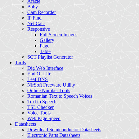
Afazie
Baby
Cam Recorder
IP Find
Net Calc
Responsive
Full Screen Images
Gallery
Page
Table
SCT Playlist Generator
Tools
Dig Web Interface
End Of Life
Leaf DNS
NirSoft Freeware Utility
Online Number Tools
Romanian Text to Speech Voices
Text to Speech
TSL Checker
Voice Tools
Web Page Speed
Datasheets
Download Semiconductor Datasheets
Electronic Parts Datasheets