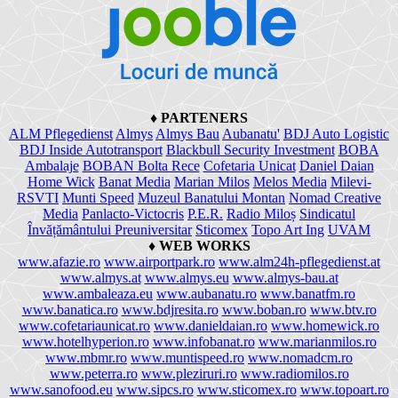
♦
PARTENERS
ALM Pflegedienst
Almys
Almys Bau
Aubanatu'
BDJ Auto Logistic
BDJ Inside Autotransport
Blackbull Security Investment
BOBA
Ambalaje
BOBAN Bolta Rece
Cofetaria Unicat
Daniel Daian
Home Wick
Banat Media
Marian Milos
Melos Media
Milevi-
RSVTI
Munti Speed
Muzeul Banatului Montan
Nomad Creative
Media
Panlacto-Victocris
P.E.R.
Radio Miloș
Sindicatul
Învățământului Preuniversitar
Sticomex
Topo Art Ing
UVAM
♦
WEB WORKS
www.afazie.ro
www.airportpark.ro
www.alm24h-pflegedienst.at
www.almys.at
www.almys.eu
www.almys-bau.at
www.ambaleaza.eu
www.aubanatu.ro
www.banatfm.ro
www.banatica.ro
www.bdjresita.ro
www.boban.ro
www.btv.ro
www.cofetariaunicat.ro
www.danieldaian.ro
www.homewick.ro
www.hotelhyperion.ro
www.infobanat.ro
www.marianmilos.ro
www.mbmr.ro
www.muntispeed.ro
www.nomadcm.ro
www.peterra.ro
www.pleziruri.ro
www.radiomilos.ro
www.sanofood.eu
www.sipcs.ro
www.sticomex.ro
www.topoart.ro