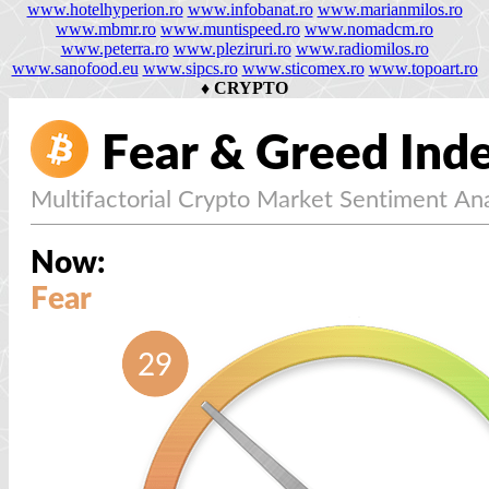
www.hotelhyperion.ro
www.infobanat.ro
www.marianmilos.ro
www.mbmr.ro
www.muntispeed.ro
www.nomadcm.ro
www.peterra.ro
www.pleziruri.ro
www.radiomilos.ro
www.sanofood.eu
www.sipcs.ro
www.sticomex.ro
www.topoart.ro
♦
CRYPTO