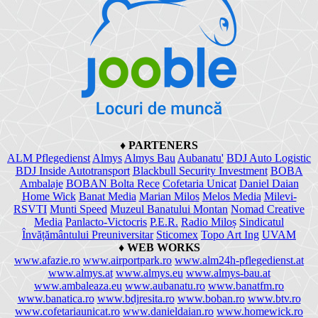
♦
PARTENERS
ALM Pflegedienst
Almys
Almys Bau
Aubanatu'
BDJ Auto Logistic
BDJ Inside Autotransport
Blackbull Security Investment
BOBA
Ambalaje
BOBAN Bolta Rece
Cofetaria Unicat
Daniel Daian
Home Wick
Banat Media
Marian Milos
Melos Media
Milevi-
RSVTI
Munti Speed
Muzeul Banatului Montan
Nomad Creative
Media
Panlacto-Victocris
P.E.R.
Radio Miloș
Sindicatul
Învățământului Preuniversitar
Sticomex
Topo Art Ing
UVAM
♦
WEB WORKS
www.afazie.ro
www.airportpark.ro
www.alm24h-pflegedienst.at
www.almys.at
www.almys.eu
www.almys-bau.at
www.ambaleaza.eu
www.aubanatu.ro
www.banatfm.ro
www.banatica.ro
www.bdjresita.ro
www.boban.ro
www.btv.ro
www.cofetariaunicat.ro
www.danieldaian.ro
www.homewick.ro