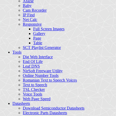
Afazie
Baby
Cam Recorder
IP Find
Net Calc
Responsive
Full Screen Images
Gallery
Page
Table
SCT Playlist Generator
Tools
Dig Web Interface
End Of Life
Leaf DNS
NirSoft Freeware Utility
Online Number Tools
Romanian Text to Speech Voices
Text to Speech
TSL Checker
Voice Tools
Web Page Speed
Datasheets
Download Semiconductor Datasheets
Electronic Parts Datasheets