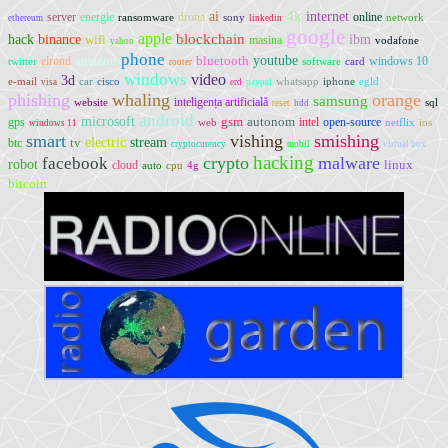
ai
4k
internet
server
energie
drona
online
ransomware
sony
network
ethereum
linkedin
google
apple
blockchain
ibm
hack
binance
wifi
masina
vodafone
yahoo
phone
youtube
amazon
bluetooth
elrond
windows 10
twitter
software
card
router
windows
video
3d
e-mail
car
cisco
whatsapp
iphone
egld
visa
erd
paypal
phishing
whaling
orange
samsung
inteligența artificială
website
sql
reset
hdd
android
microsoft
gsm
autonom
gps
intel
open-source
web
netflix
ios
windows 11
smart
vishing
smishing
electric
tv
stream
btc
cryptocurency
mobil
virtual box
hacking
crypto
malware
facebook
robot
linux
cloud
auto
cpu
4g
bitcoin