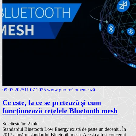
09.07.2025
11.07.2025
www.gno.ro
Comentează
Ce este, la ce se pretează și cum
funcționează rețelele Bluetooth mesh
Se citește în:
2
min
Standardul Bluetooth Low Energy există de peste un deceniu. În
2017 a apărut standardul Bluetooth mesh. Acesta a fost conceput