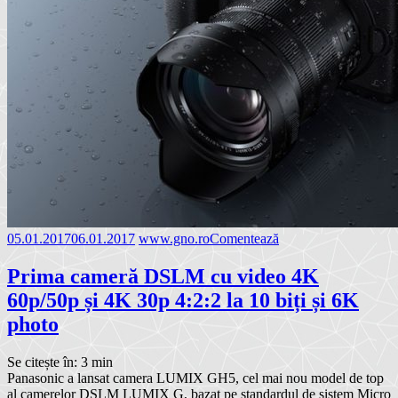
05.01.2017
06.01.2017
www.gno.ro
Comentează
Prima cameră DSLM cu video 4K
60p/50p și 4K 30p 4:2:2 la 10 biți și 6K
photo
Se citește în:
3
min
Panasonic a lansat camera LUMIX GH5, cel mai nou model de top
al camerelor DSLM LUMIX G, bazat pe standardul de sistem Micro