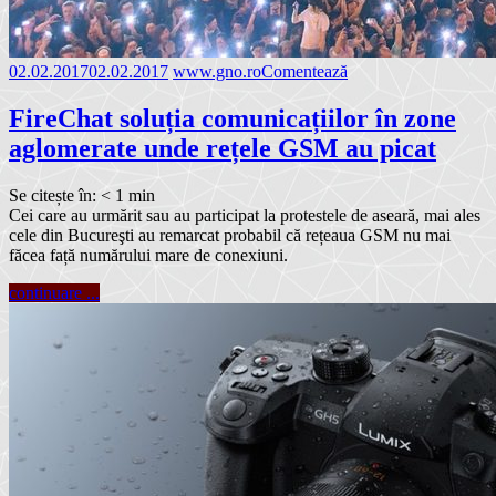
02.02.2017
02.02.2017
www.gno.ro
Comentează
FireChat soluția comunicațiilor în zone
aglomerate unde rețele GSM au picat
Se citește în:
< 1
min
Cei care au urmărit sau au participat la protestele de aseară, mai ales
cele din Bucureşti au remarcat probabil că rețeaua GSM nu mai
făcea față numărului mare de conexiuni.
continuare ...