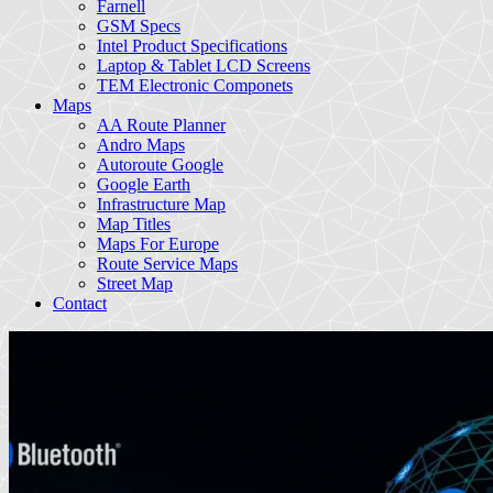
Farnell
GSM Specs
Intel Product Specifications
Laptop & Tablet LCD Screens
TEM Electronic Componets
Maps
AA Route Planner
Andro Maps
Autoroute Google
Google Earth
Infrastructure Map
Map Titles
Maps For Europe
Route Service Maps
Street Map
Contact