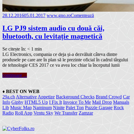
28.12.2016
05.01.2017
www.gno.ro
Comentează
LG PJ9 sistem audio cu două căi,
bluetooth, cu levitație magnetică
Se citește în:
< 1
min
LG Electronics, compania ce deja și-a dezvăluit câteva dintre
produsele pe care are în plan să le prezinte oficial în cadrul târgului
de tehnologie CES 2017 ce va avea loc chiar la începutul lunii
continuare ...
♦
BEST ON WEB
29a.ch
Alternative
Appetize
Background Checks
Brand Crowd
Car
Info
Giphy
HTML5 Up
I Fix It
Invoice To Me
Mail Drop
Manuals
Lib
Music Map
Naminum
Ninite
Palet Ton
Puzzle Garage
Rock
Radio
Roll App
Ventu Sky
We Transfer
Zamzar