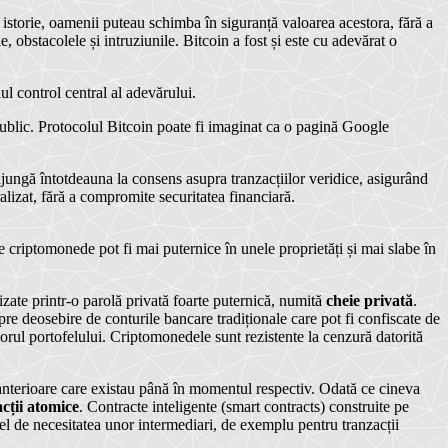
n istorie, oamenii puteau schimba în siguranță valoarea acestora, fără a
, obstacolele și intruziunile. Bitcoin a fost și este cu adevărat o
lul control central al adevărului.
 public. Protocolul Bitcoin poate fi imaginat ca o pagină Google
 ajungă întotdeauna la consens asupra tranzacțiilor veridice, asigurând
ralizat, fără a compromite securitatea financiară.
te criptomonede pot fi mai puternice în unele proprietăți și mai slabe în
izate printr-o parolă privată foarte puternică, numită
cheie privată
.
pre deosebire de conturile bancare tradiționale care pot fi confiscate de
sorul portofelului. Criptomonedele sunt rezistente la cenzură datorită
 anterioare care existau până în momentul respectiv. Odată ce cineva
cții atomice
. Contracte inteligente (smart contracts) construite pe
el de necesitatea unor intermediari, de exemplu pentru tranzacții