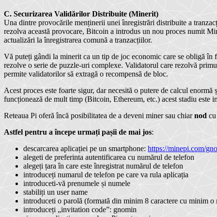
C. Securizarea Validărilor Distribuite (Minerit)
Una dintre provocările menținerii unei înregistrări distribuite a tranzac
rezolva această provocare, Bitcoin a introdus un nou proces numit Mi
actualizări la înregistrarea comună a tranzacțiilor.
Vă puteți gândi la minerit ca un tip de joc economic care se obligă în fa
rezolve o serie de puzzle-uri complexe. Validatorul care rezolvă primul 
permite validatorilor să extragă o recompensă de bloc.
Acest proces este foarte sigur, dar necesită o putere de calcul enormă 
funcționează de mult timp (Bitcoin, Ethereum, etc.) acest stadiu este im
Reteaua Pi oferă încă posibilitatea de a deveni miner sau chiar
nod
cu 
Astfel pentru a începe urmați pașii de mai jos
:
descarcarea aplicației pe un smartphone:
https://minepi.com/g
alegeti de preferinta autentificarea cu numărul de telefon
alegeți țara în care este înregistrat numărul de telefon
introduceți numarul de telefon pe care va rula aplicația
introduceti-vă prenumele și numele
stabiliți un user name
introduceti o parolă (formată din minim 8 caractere cu minim o 
introduceți „invitation code”: gnomin