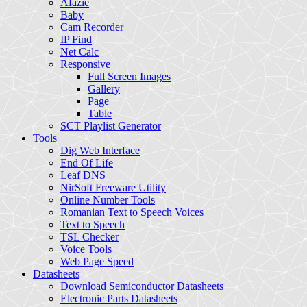
Afazie
Baby
Cam Recorder
IP Find
Net Calc
Responsive
Full Screen Images
Gallery
Page
Table
SCT Playlist Generator
Tools
Dig Web Interface
End Of Life
Leaf DNS
NirSoft Freeware Utility
Online Number Tools
Romanian Text to Speech Voices
Text to Speech
TSL Checker
Voice Tools
Web Page Speed
Datasheets
Download Semiconductor Datasheets
Electronic Parts Datasheets