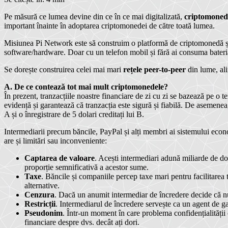
Pe măsură ce lumea devine din ce în ce mai digitalizată,
criptomoned
important înainte în adoptarea criptomonedei de către toată lumea.
Misiunea Pi Network este să construim o platformă de criptomonedă 
software/hardware. Doar cu un telefon mobil și fără ai consuma bateria 
Se dorește construirea celei mai mari
rețele peer-to-peer
din lume, ali
A. De ce contează tot mai mult criptomonedele?
În prezent, tranzacțiile noastre financiare de zi cu zi se bazează pe o 
evidență și garantează că tranzacția este sigură și fiabilă. De asemenea
A și o înregistrare de 5 dolari creditați lui B.
Intermediarii precum băncile, PayPal și alți membri ai sistemului econo
are și limitări sau inconveniente:
Captarea de valoare
. Acești intermediari adună miliarde de do
proporție semnificativă a acestor sume.
Taxe
. Băncile și companiile percep taxe mari pentru facilitarea
alternative.
Cenzura
. Dacă un anumit intermediar de încredere decide că nu a
Restricții
. Intermediarul de încredere servește ca un agent de ga
Pseudonim
. Într-un moment în care problema confidențialității 
financiare despre dvs. decât ați dori.