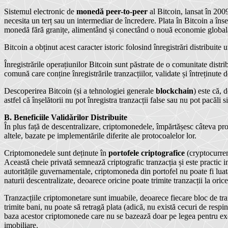
Sistemul electronic de
monedă peer-to-peer
al Bitcoin, lansat în 2009
necesita un terț sau un intermediar de încredere. Plata în Bitcoin a înse
monedă fără granițe, alimentând și conectând o nouă economie global
Bitcoin a obținut acest caracter istoric folosind înregistrări distribuite 
Înregistrările operațiunilor Bitcoin sunt păstrate de o comunitate distr
comună care conține înregistrările tranzacțiilor, validate și întreținute 
Descoperirea Bitcoin (și a tehnologiei generale
blockchain
) este că, 
astfel că înșelătorii nu pot înregistra tranzacții false sau nu pot pacăl
B. Beneficiile Validărilor Distribuite
În plus față de descentralizare, criptomonedele, împărtășesc câteva propr
altele, bazate pe implementările diferite ale protocoalelor lor.
Criptomonedele sunt deținute în
portofele criptografice
(cryptocurrenc
Această cheie privată semnează criptografic tranzacția și este practic i
autoritățile guvernamentale, criptomoneda din portofel nu poate fi luat
naturii descentralizate, deoarece oricine poate trimite tranzacții la orice
Tranzacțiile criptomonetare sunt imuabile, deoarece fiecare bloc de tr
trimite bani, nu poate să retragă plata (adică, nu există cecuri de res
baza acestor criptomonede care nu se bazează doar pe legea pentru exec
imobiliare.