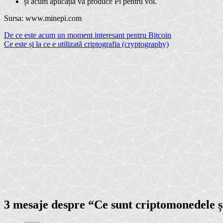
și acum aplicația va produce Pi pentru voi.
Sursa: www.minepi.com
Navigare
De ce este acum un moment interesant pentru Bitcoin
Ce este și la ce e utilizată criptografia (cryptography)
în
articole
3 mesaje despre “
Ce sunt criptomonedele ș