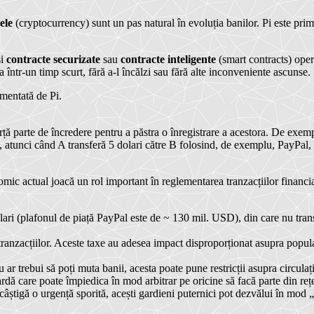
ele
(cryptocurrency) sunt un pas natural în evoluția banilor. Pi este pri
și
contracte securizate
sau
contracte inteligente
(smart contracts) oper
într-un timp scurt, fără a-l încălzi sau fără alte inconveniente ascunse.
mentată de Pi.
terță parte de încredere pentru a păstra o înregistrare a acestora. De exem
, atunci când A transferă 5 dolari către B folosind, de exemplu, PayPal, 
mic actual joacă un rol important în reglementarea tranzacțiilor financia
lari (plafonul de piață PayPal este de ~ 130 mil. USD), din care nu transm
 tranzacțiilor. Aceste taxe au adesea impact disproporționat asupra popul
r trebui să poți muta banii, acesta poate pune restricții asupra circulați
rdă care poate împiedica în mod arbitrar pe oricine să facă parte din reț
câștigă o urgență sporită, acești gardieni puternici pot dezvălui în mod 