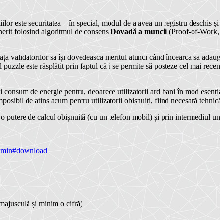
țiilor este securitatea – în special, modul de a avea un registru deschis și
nerit folosind algoritmul de consens
Dovadă a muncii
(Proof-of-Work, 
ța validatorilor să își dovedească meritul atunci când încearcă să adauge t
puzzle este răsplătit prin faptul că i se permite să posteze cel mai recent
și consum de energie pentru, deoarece utilizatorii ard bani în mod esenția
posibil de atins acum pentru utilizatorii obișnuiți, fiind necesară tehni
o putere de calcul obișnuită (cu un telefon mobil) și prin intermediul unei 
nomin#download
majusculă și minim o cifră)