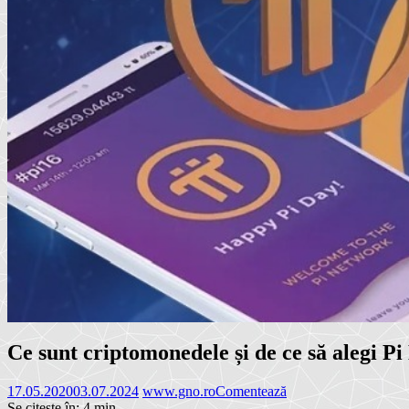
Ce sunt criptomonedele și de ce să alegi P
17.05.2020
03.07.2024
www.gno.ro
Comentează
Se citește în:
4
min