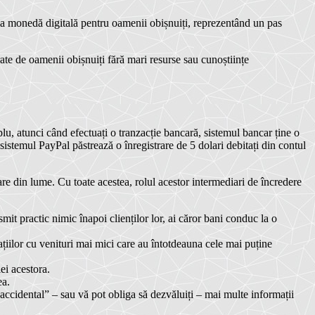
ma monedă digitală pentru oamenii obișnuiți,
reprezentând un pas
ate de oamenii obișnuiți fără mari resurse sau cunoștiințe
plu, atunci când efectuați o tranzacție bancară, sistemul bancar ține o
sistemul PayPal păstrează o înregistrare de 5 dolari debitați din contul
re din lume. Cu toate acestea, rolul acestor intermediari de încredere
it practic nimic înapoi clienților lor, ai căror bani conduc la o
ațiilor cu venituri mai mici care au întotdeauna cele mai puține
ei acestora.
ea.
„accidental” – sau vă pot obliga să dezvăluiți – mai multe informații