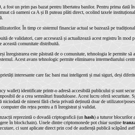
, a fost un prim pas bazat pentru libertatea banilor. Pentru prima dată î
mnat că oameni ca A și B puteau plăti direct, ocolind taxele instituționale
ă.
utilizatorilor. În timp ce sistemul financiar actual se bazează pe tradiționa
ibuită de validatori, care accesează și actualizează acest registru în mod
de această comunitate distribuită.
deși înregistrarea este păstrată de o comunitate, tehnologia le permite să
i sistemul. Acest avans tehnologic permite eliminarea intermediarului cent
ietăți interesante care fac bani mai inteligenti și mai siguri, deși diferi
y wallet) identificate printr-o adresă accesibilă publicului și sunt secur
mposibil de a crea semnături frauduloase. Acest lucru oferă securitate. S
ă niciodată de nimeni fără cheia privată deținută doar de utilizator/pose
 computer din rețea pentru a fi înregistrat și validat.
anzacții reprezintă o dovadă criptografică (un
hash
) a tuturor blocurilor
pingere în blockchain). Unele dintre criptomonede pot chiar susține
tranza
utare, ci sunt aplicate direct prin cod de audiență publică scăpând astf