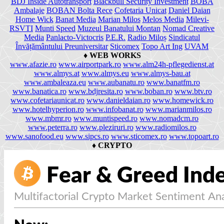
BDJ Inside Autotransport
Blackbull Security Investment
BOBA
Ambalaje
BOBAN Bolta Rece
Cofetaria Unicat
Daniel Daian
Home Wick
Banat Media
Marian Milos
Melos Media
Milevi-
RSVTI
Munti Speed
Muzeul Banatului Montan
Nomad Creative
Media
Panlacto-Victocris
P.E.R.
Radio Miloș
Sindicatul
Învățământului Preuniversitar
Sticomex
Topo Art Ing
UVAM
♦
WEB WORKS
www.afazie.ro
www.airportpark.ro
www.alm24h-pflegedienst.at
www.almys.at
www.almys.eu
www.almys-bau.at
www.ambaleaza.eu
www.aubanatu.ro
www.banatfm.ro
www.banatica.ro
www.bdjresita.ro
www.boban.ro
www.btv.ro
www.cofetariaunicat.ro
www.danieldaian.ro
www.homewick.ro
www.hotelhyperion.ro
www.infobanat.ro
www.marianmilos.ro
www.mbmr.ro
www.muntispeed.ro
www.nomadcm.ro
www.peterra.ro
www.pleziruri.ro
www.radiomilos.ro
www.sanofood.eu
www.sipcs.ro
www.sticomex.ro
www.topoart.ro
♦
CRYPTO