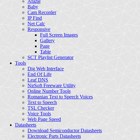
Afazie
Baby
Cam Recorder
IP Find
Net Calc
Responsive
Full Screen Images
Gallery
Page
Table
SCT Playlist Generator
Tools
Dig Web Interface
End Of Life
Leaf DNS
NirSoft Freeware Utility
Online Number Tools
Romanian Text to Speech Voices
Text to Speech
TSL Checker
Voice Tools
Web Page Speed
Datasheets
Download Semiconductor Datasheets
Electronic Parts Datasheets