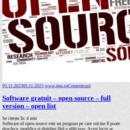
05.11.2023
05.11.2023
www.gno.ro
Comentează
Software gratuit – open source – full
version – open list
Se citește în:
4
min
Software-ul open-source este un program pe care oricine îl poate
descărca, modifica și distribui fără a plăti taxe. Acest lucru se