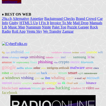
continuare ...
♦
BEST ON WEB
29a.ch
Alternative
Appetize
Background Checks
Brand Crowd
Car
Info
Giphy
HTML5 Up
I Fix It
Invoice To Me
Mail Drop
Manuals
Lib
Music Map
Naminum
Ninite
Palet Ton
Puzzle Garage
Rock
Radio
Roll App
Ventu Sky
We Transfer
Zamzar
android
phone
youtube
wifi
4g
cpu
card
network
vodafone
twitter
ethereum
mobil
smishing
samsung
3d
drona
energie
intel
btc
whatsapp
linkedin
router
yahoo
phishing
crypto
electric
amazon
tv
linux
bluetooth
cryptocurency
visa
google
malware
online
inteligența artificială
server
netflix
iphone
auto
cisco
smart
robot
hack
stream
open-source
elrond
software
egld
ransomware
sony
erd
hdd
vishing
whaling
windows
apple
ai
ibm
microsoft
gsm
car
e-mail
sql
orange
internet
4k
binance
masina
cloud
ios
web
virtual box
windows 11
paypal
hacking
video
blockchain
autonom
bitcoin
gps
windows 10
website
reset
facebook