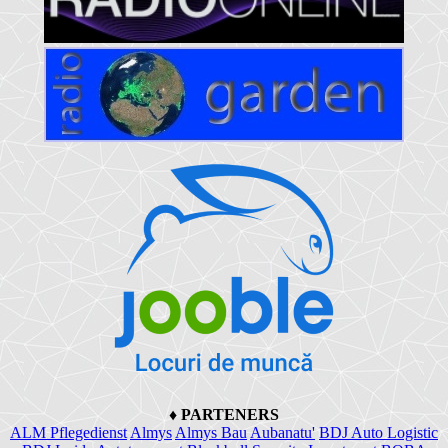
♦
PARTENERS
ALM Pflegedienst
Almys
Almys Bau
Aubanatu'
BDJ Auto Logistic