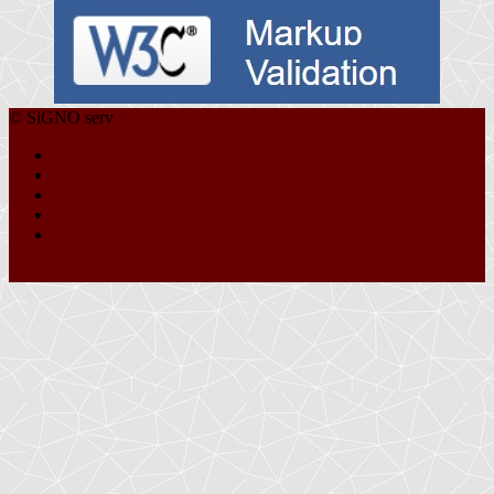
© SiGNO serv