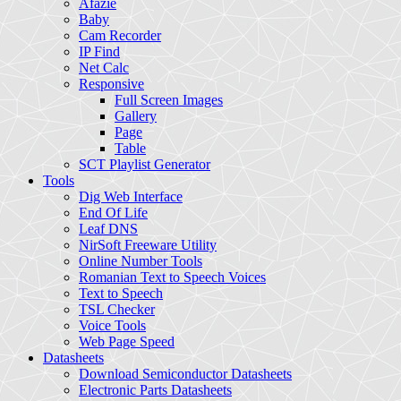
Afazie
Baby
Cam Recorder
IP Find
Net Calc
Responsive
Full Screen Images
Gallery
Page
Table
SCT Playlist Generator
Tools
Dig Web Interface
End Of Life
Leaf DNS
NirSoft Freeware Utility
Online Number Tools
Romanian Text to Speech Voices
Text to Speech
TSL Checker
Voice Tools
Web Page Speed
Datasheets
Download Semiconductor Datasheets
Electronic Parts Datasheets