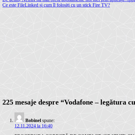
Navigare
Ce este FileLinked și cum îl folosiți cu un stick Fire TV?
în
articole
225 mesaje despre “
Vodafone – legătura cu 
Bobinel
spune:
12.11.2024 la 16:40