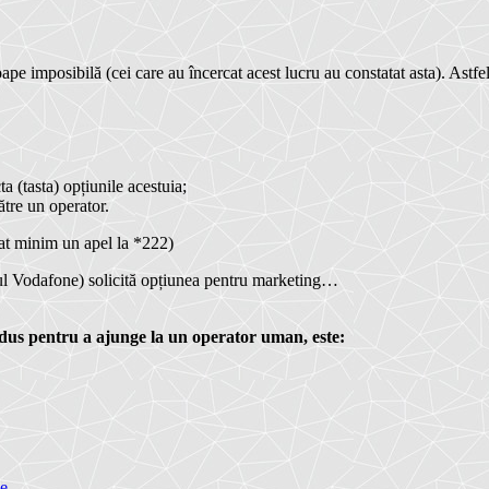
ape imposibilă (cei care au încercat acest lucru au constatat asta).
Astfel
a (tasta) opțiunile acestuia;
ătre un operator.
uat minim un apel la *222)
tul Vodafone) solicită opțiunea pentru marketing…
odus pentru a ajunge la un operator uman, este:
le