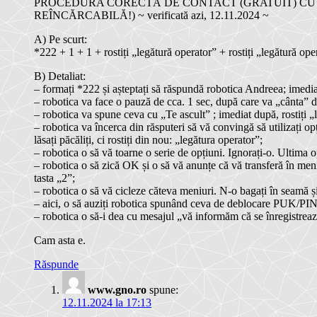
PROCEDURA CORECTĂ DE CONTACT (GRATUIT) CU
REÎNCĂRCABILĂ!) ~ verificată azi, 12.11.2024 ~
A) Pe scurt:
*222 + 1 + 1 + rostiți „legătură operator” + rostiți „legătură ope
B) Detaliat:
– formați *222 și așteptați să răspundă robotica Andreea; imedi
– robotica va face o pauză de cca. 1 sec, după care va „cânta” 
– robotica va spune ceva cu „Te ascult” ; imediat după, rostiți „
– robotica va încerca din răsputeri să vă convingă să utilizați o
lăsați păcăliți, ci rostiți din nou: „legătura operator”;
– robotica o să vă toarne o serie de opțiuni. Ignorați-o. Ultima 
– robotica o să zică OK și o să vă anunțe că vă transferă în men
tasta „2”;
– robotica o să vă cicleze căteva meniuri. N-o bagați în seamă și
– aici, o să auziți robotica spunând ceva de deblocare PUK/PIN;
– robotica o să-i dea cu mesajul „vă informăm că se înregistreaz
Cam asta e.
Răspunde
www.gno.ro
spune:
12.11.2024 la 17:13