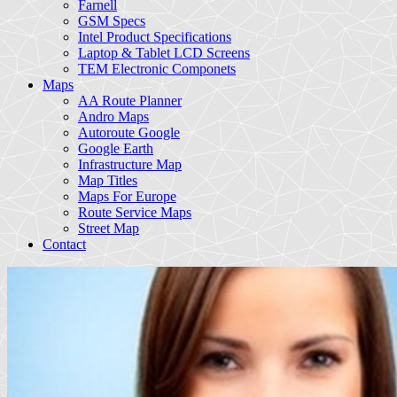
Farnell
GSM Specs
Intel Product Specifications
Laptop & Tablet LCD Screens
TEM Electronic Componets
Maps
AA Route Planner
Andro Maps
Autoroute Google
Google Earth
Infrastructure Map
Map Titles
Maps For Europe
Route Service Maps
Street Map
Contact