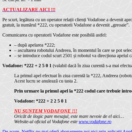
ACTUALIZARE AICI !!!
Pe scurt, legătura cu un operator relații clienți Vodafone a devenit apro
gratuit, la numărul *222, cu operatorii Vodafone a devenit „greoaie”.
Comunicarea cu operatorii Vodafone este posibilă astfel:
– după apelarea *222;
– ascultarea robotului Andreea, în momentul în care se pot select
– se introduce codul scurt 2501 și robotul va direcționa apelul c
Vodafone: *222 + 2 5 0 1
(valabil dacă în ziua curentă s-a mai efect
La primul apel efectuat în ziua curentă la *222, Andreea (robo
Acest lucru se anulează cu tasta 2.
Prin urmare la primul apel la *222 codul care trebuie intr
Vodafone: *222 +
2 2 5 0 1
NU SUNTEM VODAFONE !!!
Oricăt de ilogic pare mesajul, este mare nevoie de el aici…
Website-ul oficial al Vodafone este
www.vodafone.ro
De acum, Netflix nu mai oferă abonamente noi nici prin aplicații App