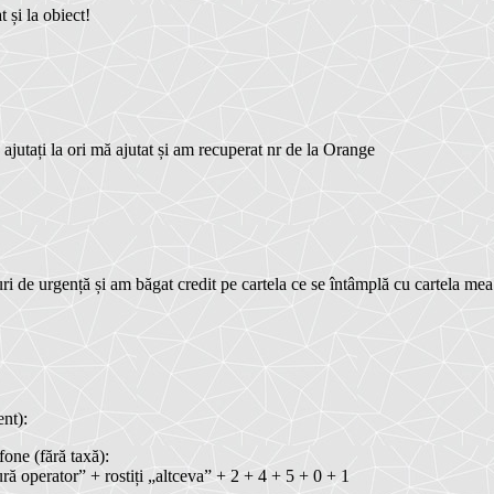
 și la obiect!
utați la ori mă ajutat și am recuperat nr de la Orange
 de urgență și am băgat credit pe cartela ce se întâmplă cu cartela mea
ent):
one (fără taxă):
ură operator” + rostiți „altceva” + 2 + 4 + 5 + 0 + 1