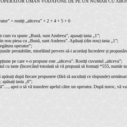
 OPERATOR UMAN VODAFONE DE PE UN NUMĂR CU ABON
rator” + rostiți „altceva” + 2 + 4 + 5 + 0
at cum va spune „Bună, sunt Andreea”, apasați tasta „1”;
din nou piesa cu „Bună, sunt Andreea”. Apăsați (din nou) tasta „1”;
legătura operator”;
pțiunile prestabilite, miorlăind pervers să-i acordați încredere și propun
opțiune pe care v-o propune este „altceva”. Rostiți cuvantul „altceva”;
iul cu taste (încercând totodată să vă propună să formați *555, număr ta
 apăsați după fiecare propunere (fără să ascultați ce răspunde) următoarel
 apăsați tasta „0”;
ă”…, apoi o să vă transfere apelul către un operator. După noroc, vă va 