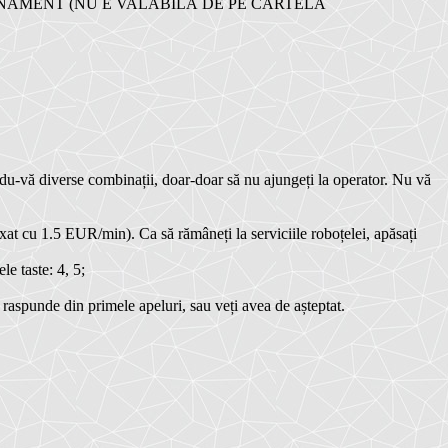
AMENT (NU E VALABILĂ DE PE CARTELA
ându-vă diverse combinații, doar-doar să nu ajungeți la operator. Nu vă
xat cu 1.5 EUR/min). Ca să rămâneți la serviciile roboțelei, apăsați
e taste: 4, 5;
raspunde din primele apeluri, sau veți avea de așteptat.