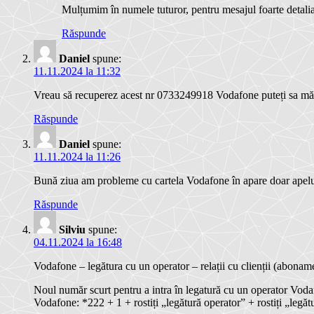
Mulțumim în numele tuturor, pentru mesajul foarte detaliat
Răspunde
Daniel
spune:
11.11.2024 la 11:32
Vreau să recuperez acest nr 0733249918 Vodafone puteți sa mă aj
Răspunde
Daniel
spune:
11.11.2024 la 11:26
Bună ziua am probleme cu cartela Vodafone în apare doar apeluri
Răspunde
Silviu
spune:
04.11.2024 la 16:48
Vodafone – legătura cu un operator – relații cu clienții (abonam
Noul număr scurt pentru a intra în legatură cu un operator Vodaf
Vodafone: *222 + 1 + rostiți „legătură operator” + rostiți „legăt