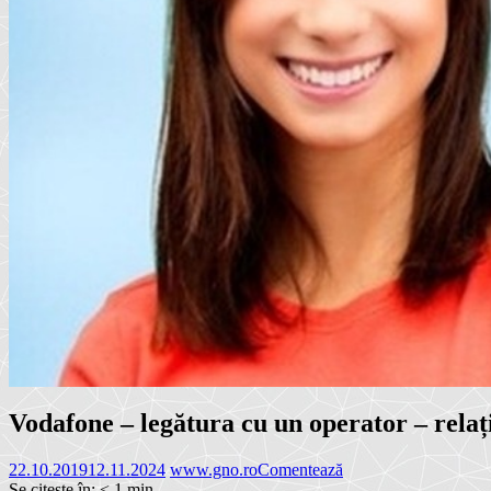
Vodafone – legătura cu un operator – relații
22.10.2019
12.11.2024
www.gno.ro
Comentează
Se citește în:
< 1
min