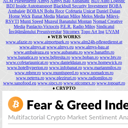
ALM Pflegedienst
Almys
Almys Bau
Aubanatu'
BDJ Auto Logistic
BDJ Inside Autotransport
Blackbull Security Investment
BOBA
Ambalaje
BOBAN Bolta Rece
Cofetaria Unicat
Daniel Daian
Home Wick
Banat Media
Marian Milos
Melos Media
Milevi-
RSVTI
Munti Speed
Muzeul Banatului Montan
Nomad Creative
Media
Panlacto-Victocris
P.E.R.
Radio Miloș
Sindicatul
Învățământului Preuniversitar
Sticomex
Topo Art Ing
UVAM
♦
WEB WORKS
www.afazie.ro
www.airportpark.ro
www.alm24h-pflegedienst.at
www.almys.at
www.almys.eu
www.almys-bau.at
www.ambaleaza.eu
www.aubanatu.ro
www.banatfm.ro
www.banatica.ro
www.bdjresita.ro
www.boban.ro
www.btv.ro
www.cofetariaunicat.ro
www.danieldaian.ro
www.homewick.ro
www.hotelhyperion.ro
www.infobanat.ro
www.marianmilos.ro
www.mbmr.ro
www.muntispeed.ro
www.nomadcm.ro
www.peterra.ro
www.pleziruri.ro
www.radiomilos.ro
www.sanofood.eu
www.sipcs.ro
www.sticomex.ro
www.topoart.ro
♦
CRYPTO