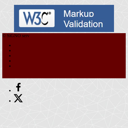
© SiGNO serv