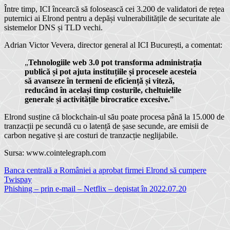
Între timp, ICI încearcă să folosească cei 3.200 de validatori de rețea
puternici ai Elrond pentru a depăși vulnerabilitățile de securitate ale
sistemelor DNS și TLD vechi.
Adrian Victor Vevera, director general al ICI București, a comentat:
„
Tehnologiile web 3.0 pot transforma administrația
publică și pot ajuta instituțiile și procesele acesteia
să avanseze în termeni de eficiență și viteză,
reducând în același timp costurile, cheltuielile
generale și activitățile birocratice excesive.
”
Elrond susține că blockchain-ul său poate procesa până la 15.000 de
tranzacții pe secundă cu o latență de șase secunde, are emisii de
carbon negative și are costuri de tranzacție neglijabile.
Sursa: www.cointelegraph.com
Navigare
Banca centrală a României a aprobat firmei Elrond să cumpere
Twispay
în
Phishing – prin e-mail – Netflix – depistat în 2022.07.20
articole