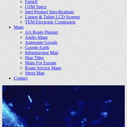
Farnell
GSM Specs
Intel Product Specifications
Laptop & Tablet LCD Screens
TEM Electronic Componets
Maps
AA Route Planner
Andro Maps
Autoroute Google
Google Earth
Infrastructure Map
Map Titles
Maps For Europe
Route Service Maps
Street Map
Contact