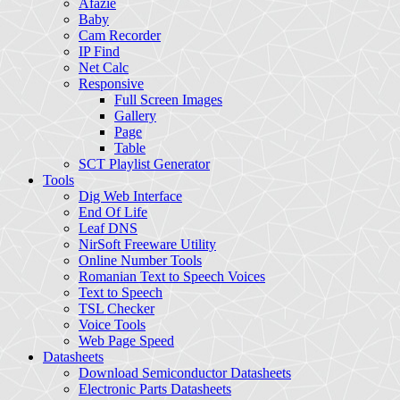
Afazie
Baby
Cam Recorder
IP Find
Net Calc
Responsive
Full Screen Images
Gallery
Page
Table
SCT Playlist Generator
Tools
Dig Web Interface
End Of Life
Leaf DNS
NirSoft Freeware Utility
Online Number Tools
Romanian Text to Speech Voices
Text to Speech
TSL Checker
Voice Tools
Web Page Speed
Datasheets
Download Semiconductor Datasheets
Electronic Parts Datasheets