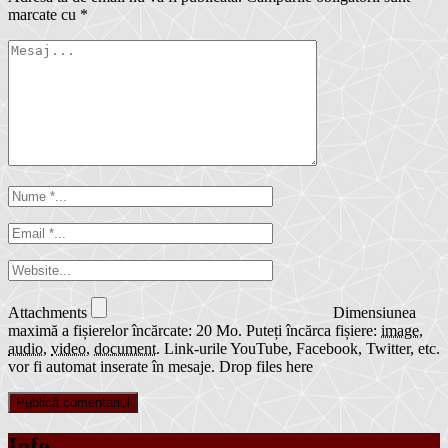
marcate cu
*
Attachments
Dimensiunea
maximă a fișierelor încărcate: 20 Mo.
Puteți încărca fișiere:
image
,
audio
,
video
,
document
.
Link-urile YouTube, Facebook, Twitter, etc.
vor fi automat inserate în mesaje.
Drop files here
Info …