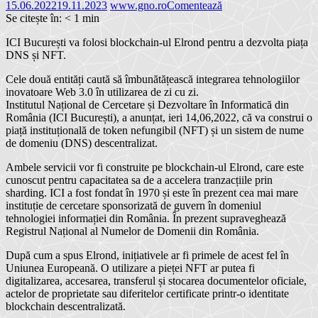
15.06.2022
19.11.2023
www.gno.ro
Comentează
Se citește în:
< 1
min
ICI București va folosi blockchain-ul Elrond pentru a dezvolta piața
DNS și NFT.
Cele două entități caută să îmbunătățească integrarea tehnologiilor
inovatoare Web 3.0 în utilizarea de zi cu zi.
Institutul
Național de Cercetare și Dezvoltare în Informatică din
România (ICI București), a anunțat, ieri 14,06,2022, că va construi o
piață instituțională de token nefungibil (NFT) și un sistem de nume
de domeniu (DNS) descentralizat.
Ambele servicii vor fi construite pe blockchain-ul Elrond, care este
cunoscut pentru capacitatea sa de a accelera tranzacțiile prin
sharding. ICI a fost fondat în 1970 și este în prezent cea mai mare
instituție de cercetare sponsorizată de guvern în domeniul
tehnologiei informației din România. În prezent supraveghează
Registrul Național al Numelor de Domenii din România.
După cum a spus Elrond, inițiativele ar fi primele de acest fel în
Uniunea Europeană. O utilizare a pieței NFT ar putea fi
digitalizarea, accesarea, transferul și stocarea documentelor oficiale,
actelor de proprietate sau diferitelor certificate printr-o identitate
blockchain descentralizată.