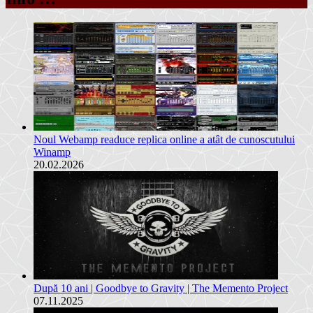
Noul Webamp readuce replica online a atât de cunoscutului
Winamp
20.02.2026
După 10 ani | Goodbye to Gravity | The Memento Project
07.11.2025