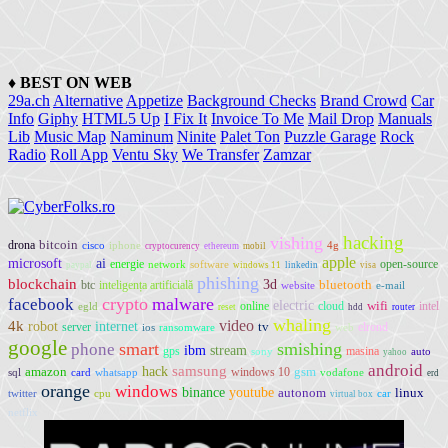
♦
BEST ON WEB
29a.ch
Alternative
Appetize
Background Checks
Brand Crowd
Car
Info
Giphy
HTML5 Up
I Fix It
Invoice To Me
Mail Drop
Manuals
Lib
Music Map
Naminum
Ninite
Palet Ton
Puzzle Garage
Rock
Radio
Roll App
Ventu Sky
We Transfer
Zamzar
hacking
vishing
bitcoin
drona
cisco
iphone
4g
cryptocurency
ethereum
mobil
apple
microsoft
ai
energie
open-source
network
software
paypal
windows 11
linkedin
visa
phishing
blockchain
3d
bluetooth
btc
inteligența artificială
website
e-mail
crypto
malware
facebook
electric
wifi
online
cloud
intel
egld
reset
hdd
router
whaling
video
4k
robot
internet
tv
server
elrond
ios
ransomware
web
google
smart
smishing
phone
ibm
stream
gps
masina
sony
auto
yahoo
android
samsung
amazon
hack
gsm
windows 10
sql
card
whatsapp
vodafone
erd
orange
windows
youtube
binance
autonom
linux
twitter
cpu
car
virtual box
netflix