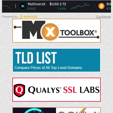
$USD 2.72
Bitcoin
$USD 64,789.45
1.63%
BTC
-0.24%
Powered by
Disclaimer