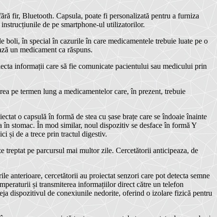
ră fir, Bluetooth. Capsula, poate fi personalizată
pentru a furniza
nstrucțiunile de pe smartphone-ul utilizatorilor.
e boli, în special în cazurile în care medicamentele trebuie luate pe o
erază un medicament ca răspuns.
lecta informații care să fie comunicate pacientului sau medicului prin
vrarea pe termen lung a medicamentelor care, în prezent, trebuie
oiectat o capsulă în formă de stea cu șase brațe care se îndoaie înainte
tea în stomac. În mod similar, noul dispozitiv se desface în formă Y
 și de a trece prin tractul digestiv.
 treptat pe parcursul mai multor zile. Cercetătorii anticipeaza, de
le anterioare, cercetătorii au proiectat senzori care pot detecta semne
emperaturii și transmiterea informațiilor direct către un telefon
oteja dispozitivul de conexiunile nedorite, oferind o izolare fizică pentru