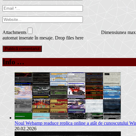
Attachments
Dimensiunea maxim
automat inserate în mesaje.
Drop files here
Info …
Noul Webamp readuce replica online a atât de cunoscutului W
20.02.2026