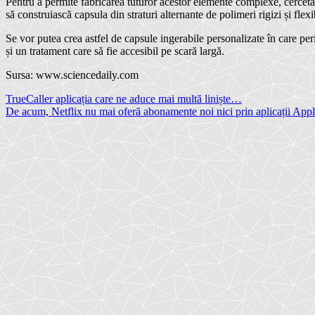
Pentru a permite fabricarea tuturor acestor elemente complexe, cercetă
să construiască capsula din straturi alternante de polimeri rigizi și flexi
Se vor putea crea astfel de capsule ingerabile personalizate în care per
și un tratament care să fie accesibil pe scară largă.
Sursa: www.sciencedaily.com
Navigare
TrueCaller aplicația care ne aduce mai multă liniște…
De acum, Netflix nu mai oferă abonamente noi nici prin aplicații App
în
articole