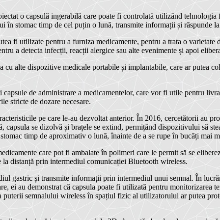
at o capsulă ingerabilă care poate fi controlată utilizând tehnologia fă
 în stomac timp de cel puțin o lună, transmite informații și răspunde la i
a fi utilizate pentru a furniza medicamente, pentru a trata o varietate d
tru a detecta infecții, reacții alergice sau alte evenimente și apoi elib
a cu alte dispozitive medicale portabile și implantabile, care ar putea co
li și capsule de administrare a medicamentelor, care vor fi utile pentru li
ile stricte de dozare necesare.
acteristicile pe care le-au dezvoltat anterior. În 2016, cercetătorii au pr
tă, capsula se dizolvă și brațele se extind, permițând dispozitivului să s
stomac timp de aproximativ o lună, înainte de a se rupe în bucăți mai mici
edicamente care pot fi ambalate în polimeri care le permit să se elibereze
 la distanță prin intermediul comunicației Bluetooth wireless.
l gastric și transmite informații prin intermediul unui semnal. În lucrări
rare, ei au demonstrat că capsula poate fi utilizată pentru monitorizarea t
a puterii semnalului wireless în spațiul fizic al utilizatorului ar putea pr