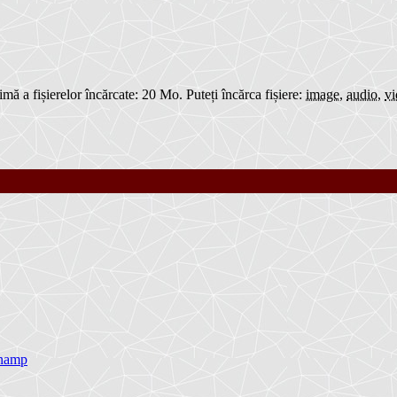
ă a fișierelor încărcate: 20 Mo.
Puteți încărca fișiere:
image
,
audio
,
vi
inamp