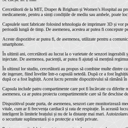
Cercetătorii de la MIT, Draper & Brigham și Women’s Hospital au proiect
medicamente, pentru a simți condițiile de mediu sau ambele, poate locui
Capsulele sunt fabricate folosind tehnologia de imprimare 3D și vor pute
perioadă lungă de timp. De asemenea, acestea ar putea fi concepute pen
Aceste dispozitive ar putea fi, de asemenea, utilizate pentru a comunic
smartphone.
În ultimii ani, cercetătorii au lucrat la o varietate de senzori ingerabi
injectate. De asemenea, pacienții, ar putea fi ajutați să mențină regimur
În ultimul lor studiu, cercetătorii au propus să combine multe dintre car
de ingerare, fiind învelite într-o capsulă netedă. După ce a fost înghiți
după ce a fost înghițit. Acest lucru permite dispozitivului să rămână în 
Capsula include patru compartimente care pot fi încărcate cu diferite m
asemenea, ca ar putea proiecta compartimentele care să fie deschise de
Dispozitivul poate purta, de asemenea, senzori care monitorizează mediu
vitale, cum ar fi frecvența cardiacă și rata de respirație. În această luc
inteligent în limitele brațului și nu de la distanțe mai mari. Autoizolare
o securitate suplimentară și o protecție a vieții private.