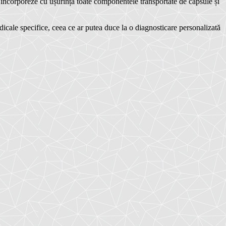
 încorporeze cu ușurință toate componentele transportate de capsule și
dicale specifice, ceea ce ar putea duce la o diagnosticare personalizată