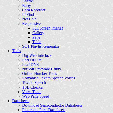
Afazie
Baby
Cam Recorder
IP Find
Net Calc
Responsive
Full Screen Images
Gallery
Page
Table
SCT Playlist Generator
Tools
Dig Web Interface
End Of Life
Leaf DNS
NirSoft Freeware Utility
Online Number Tools
Romanian Text to Speech Voices
Text to Speech
TSL Checker
Voice Tools
Web Page Speed
Datasheets
Download Semiconductor Datasheets
Electronic Parts Datasheets