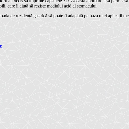
torii au decis să imprime capsulele 3D. Această abordare le-a permis să
bili, care îi ajută să reziste mediului acid al stomacului.
ioada de rezidență gastrică să poate fi adaptată pe baza unei aplicații me
le