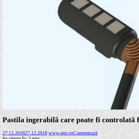
Pastila ingerabilă care poate fi controlată
27.12.2018
27.12.2018
www.gno.ro
Comentează
Se citește în:
2
min