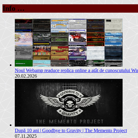
Info …
Noul Webamp readuce replica online a atât de cunoscutului W
20.02.2026
După 10 ani | Goodbye to Gravity | The Memento Project
07.11.2025