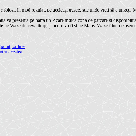
folosit în mod regulat, pe aceleași trasee, știe unde vreți să ajungeți. M
a va prezenta pe harta un P care indică zona de parcare și disponibilitate
 este pe Waze de ceva timp, și acum va fi și pe Maps. Waze fiind de asem
ratuit, online
ntru acestea