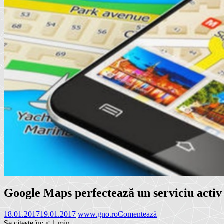
Google Maps perfectează un serviciu activ 
18.01.2017
19.01.2017
www.gno.ro
Comentează
Se citește în:
< 1
min