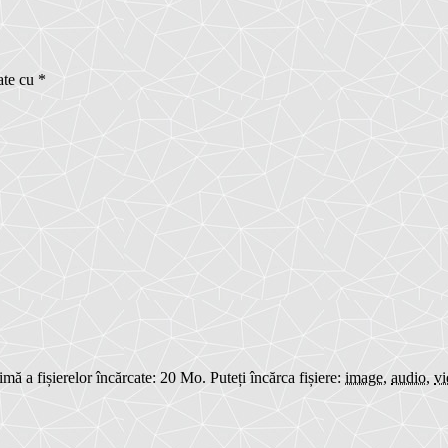
ate cu
*
ă a fișierelor încărcate: 20 Mo.
Puteți încărca fișiere:
image
,
audio
,
vi