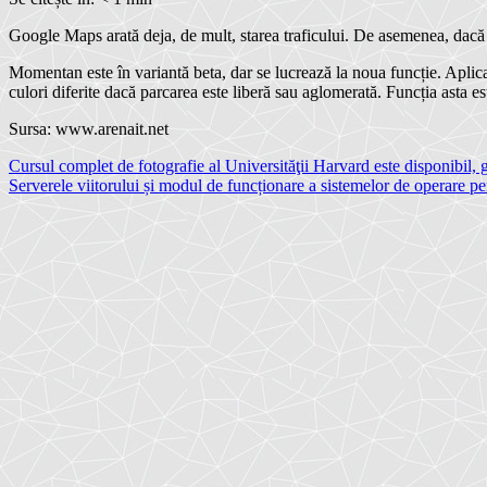
Google Maps arată deja, de mult, starea traficului. De asemenea, dacă e 
Momentan este în variantă beta, dar se lucrează la noua funcție. Aplicați
culori diferite dacă parcarea este liberă sau aglomerată. Funcția asta
Sursa: www.arenait.net
Navigare
Cursul complet de fotografie al Universităţii Harvard este disponibil, g
Serverele viitorului și modul de funcționare a sistemelor de operare pe
în
articole