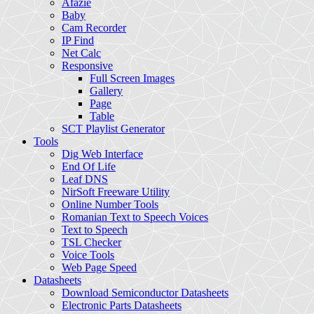
Afazie
Baby
Cam Recorder
IP Find
Net Calc
Responsive
Full Screen Images
Gallery
Page
Table
SCT Playlist Generator
Tools
Dig Web Interface
End Of Life
Leaf DNS
NirSoft Freeware Utility
Online Number Tools
Romanian Text to Speech Voices
Text to Speech
TSL Checker
Voice Tools
Web Page Speed
Datasheets
Download Semiconductor Datasheets
Electronic Parts Datasheets