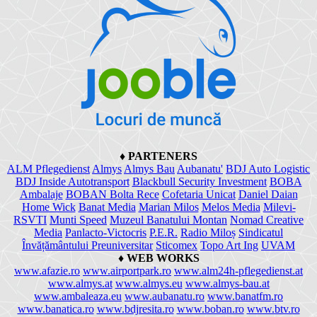
♦
PARTENERS
ALM Pflegedienst
Almys
Almys Bau
Aubanatu'
BDJ Auto Logistic
BDJ Inside Autotransport
Blackbull Security Investment
BOBA
Ambalaje
BOBAN Bolta Rece
Cofetaria Unicat
Daniel Daian
Home Wick
Banat Media
Marian Milos
Melos Media
Milevi-
RSVTI
Munti Speed
Muzeul Banatului Montan
Nomad Creative
Media
Panlacto-Victocris
P.E.R.
Radio Miloș
Sindicatul
Învățământului Preuniversitar
Sticomex
Topo Art Ing
UVAM
♦
WEB WORKS
www.afazie.ro
www.airportpark.ro
www.alm24h-pflegedienst.at
www.almys.at
www.almys.eu
www.almys-bau.at
www.ambaleaza.eu
www.aubanatu.ro
www.banatfm.ro
www.banatica.ro
www.bdjresita.ro
www.boban.ro
www.btv.ro