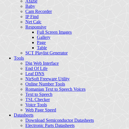
Afazie
Baby
Cam Recorder
IP Find
Net Calc
Responsive
Full Screen Images
Gallery
Page
Table
SCT Playlist Generator
Tools
Dig Web Interface
End Of Life
Leaf DNS
NirSoft Freeware Utility
Online Number Tools
Romanian Text to Speech Voices
Text to Speech
TSL Checker
Voice Tools
Web Page Speed
Datasheets
Download Semiconductor Datasheets
Electronic Parts Datasheets