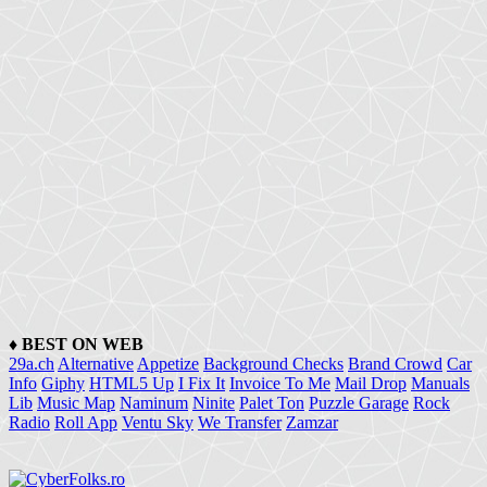
♦
BEST ON WEB
29a.ch
Alternative
Appetize
Background Checks
Brand Crowd
Car
Info
Giphy
HTML5 Up
I Fix It
Invoice To Me
Mail Drop
Manuals
Lib
Music Map
Naminum
Ninite
Palet Ton
Puzzle Garage
Rock
Radio
Roll App
Ventu Sky
We Transfer
Zamzar