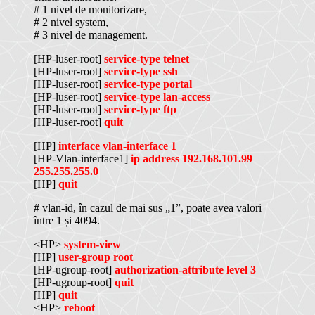
# 1 nivel de monitorizare,
# 2 nivel system,
# 3 nivel de management.
[HP-luser-root]
service-type telnet
[HP-luser-root]
service-type ssh
[HP-luser-root]
service-type portal
[HP-luser-root]
service-type lan-access
[HP-luser-root]
service-type ftp
[HP-luser-root]
quit
[HP]
interface vlan-interface 1
[HP-Vlan-interface1]
ip address 192.168.101.99
255.255.255.0
[HP]
quit
# vlan-id, în cazul de mai sus „1”, poate avea valori
între 1 și 4094.
<HP>
system-view
[HP]
user-group root
[HP-ugroup-root]
authorization-attribute level 3
[HP-ugroup-root]
quit
[HP]
quit
<HP>
reboot