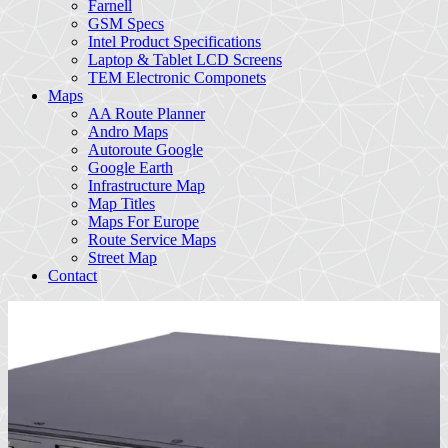
Farnell
GSM Specs
Intel Product Specifications
Laptop & Tablet LCD Screens
TEM Electronic Componets
Maps
AA Route Planner
Andro Maps
Autoroute Google
Google Earth
Infrastructure Map
Map Titles
Maps For Europe
Route Service Maps
Street Map
Contact