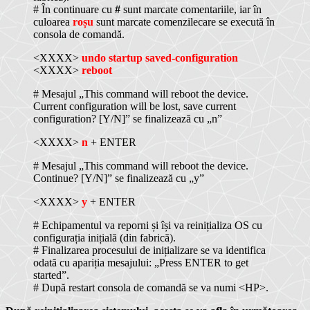
# În continuare cu
#
sunt marcate comentariile, iar în
culoarea
roșu
sunt marcate comenzilecare se execută în
consola de comandă.
<XXXX>
undo startup saved-configuration
<XXXX>
reboot
# Mesajul „This command will reboot the device.
Current configuration will be lost, save current
configuration? [Y/N]” se finalizează cu „n”
<XXXX>
n
+ ENTER
# Mesajul „This command will reboot the device.
Continue? [Y/N]” se finalizează cu „y”
<XXXX>
y
+ ENTER
# Echipamentul va reporni și își va reinițializa OS cu
configurația inițială (din fabrică).
# Finalizarea procesului de inițializare se va identifica
odată cu apariția mesajului: „Press ENTER to get
started”.
# După restart consola de comandă se va numi <HP>.