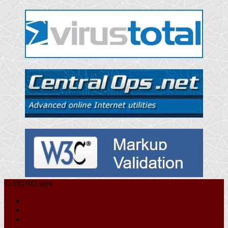
© SiGNO serv