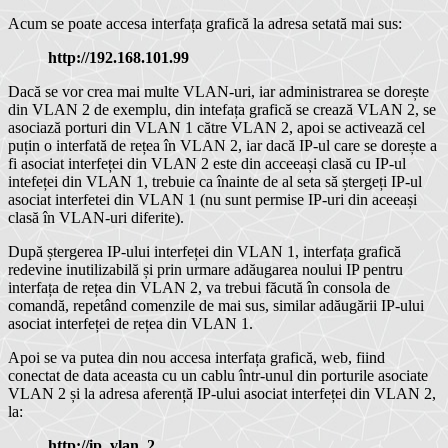
Acum se poate accesa interfața grafică la adresa setată mai sus:
http://192.168.101.99
Dacă se vor crea mai multe VLAN-uri, iar administrarea se dorește
din VLAN 2 de exemplu, din intefața grafică se crează VLAN 2, se
asociază porturi din VLAN 1 către VLAN 2, apoi se activează cel
puțin o interfată de rețea în VLAN 2, iar dacă IP-ul care se dorește a
fi asociat interfeței din VLAN 2 este din acceeași clasă cu IP-ul
intefeței din VLAN 1, trebuie ca înainte de al seta să ștergeți IP-ul
asociat interfetei din VLAN 1 (nu sunt permise IP-uri din aceeași
clasă în VLAN-uri diferite).
După ștergerea IP-ului interfeței din VLAN 1, interfața grafică
redevine inutilizabilă și prin urmare adăugarea noului IP pentru
interfața de rețea din VLAN 2, va trebui făcută în consola de
comandă, repetând comenzile de mai sus, similar adăugării IP-ului
asociat interfeței de rețea din VLAN 1.
Apoi se va putea din nou accesa interfața grafică, web, fiind
conectat de data aceasta cu un cablu într-unul din porturile asociate
VLAN 2 și la adresa aferență IP-ului asociat interfeței din VLAN 2,
la:
http://ip_vlan_2