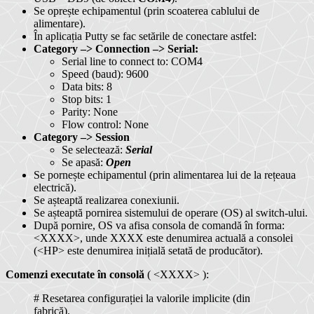
Se oprește echipamentul (prin scoaterea cablului de
alimentare).
În aplicația Putty se fac setările de conectare astfel:
Category –> Connection –> Serial:
Serial line to connect to: COM4
Speed (baud): 9600
Data bits: 8
Stop bits: 1
Parity: None
Flow control: None
Category –> Session
Se selectează:
Serial
Se apasă:
Open
Se pornește echipamentul (prin alimentarea lui de la rețeaua
electrică).
Se așteaptă realizarea conexiunii.
Se așteaptă pornirea sistemului de operare (OS) al switch-ului.
După pornire, OS va afisa consola de comandă în forma:
<XXXX>, unde XXXX este denumirea actuală a consolei
(<HP> este denumirea inițială setată de producător).
Comenzi executate în consolă
( <XXXX> ):
# Resetarea
configurației
la valorile implicite (din
fabrică).