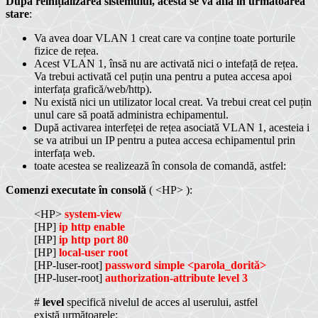
După reinițializarea sistemului, acesta se va afla în următoarea
stare
:
Va avea doar VLAN 1 creat care va conține toate porturile
fizice de rețea.
Acest VLAN 1, însă nu are activată nici o intefață de rețea.
Va trebui activată cel puțin una pentru a putea accesa apoi
interfața grafică/web/http).
Nu există nici un utilizator local creat. Va trebui creat cel puțin
unul care să poată administra echipamentul.
După activarea interfeței de rețea asociată VLAN 1, acesteia i
se va atribui un IP pentru a putea accesa echipamentul prin
interfața web.
toate acestea se realizează în consola de comandă, astfel:
Comenzi executate în consolă
( <HP> ):
<HP>
system-view
[HP]
ip http enable
[HP]
ip http port 80
[HP]
local-user root
[HP-luser-root]
password simple <parola_dorită>
[HP-luser-root]
authorization-attribute level 3
#
level
specifică nivelul de acces al userului, astfel
există următoarele: