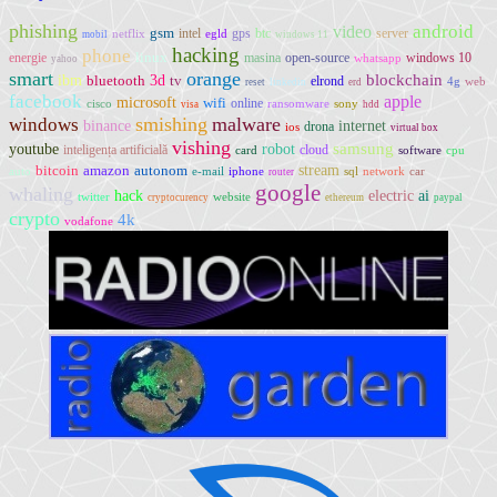
phishing
android
video
gsm
intel
gps
btc
server
netflix
egld
mobil
windows 11
hacking
phone
linux
energie
masina
open-source
windows 10
whatsapp
yahoo
smart
orange
ibm
blockchain
bluetooth
3d
tv
elrond
4g
web
reset
linkedin
erd
facebook
apple
microsoft
wifi
online
cisco
ransomware
sony
visa
hdd
smishing
malware
windows
internet
binance
drona
ios
virtual box
vishing
youtube
robot
samsung
inteligența artificială
cloud
card
software
cpu
bitcoin
amazon
autonom
stream
auto
e-mail
iphone
sql
network
car
router
google
whaling
electric
ai
hack
twitter
website
cryptocurency
ethereum
paypal
crypto
4k
vodafone