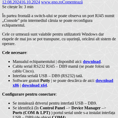
12.08.2024
16.10.2024
www.gno.ro
Comentează
Se citește în:
3
min
În partea frontală a switch-ului se poate observa un port RJ45 numit
„Console” prin intermediul căruia se poate reconfigura
echipamentul.
Cele ce urmează sunt valabile pentru utilizatorii
Windows dar
etapele de mai jos se pot transpune, cu ușurință, oricărui alt sistem de
operare.
Cele necesare
:
Manualul echipamentului | disponibil aici:
download
.
Cablu serial RS232 RJ45 – DB9 mamă (se poate folosi un
cablu Cisco).
Interfata serială USB – DB9 (RS232) tată.
Software gratuit
Putty
| se poate descărca de aici:
download
x86
|
download x64
.
Configurare pentru conectare
:
Se instalează driverul pentru interfată USB – DB9.
Se identifică (în
Control Panel
–>
Device Manager
–>
Ports (COM & LPT)
) portul serial unde s-a instalat interfața
USB – DB9 (de obicei
COM4
).