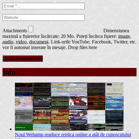
Attachments
Dimensiunea
maximă a fișierelor încărcate: 20 Mo.
Puteți încărca fișiere:
image
,
audio
,
video
,
document
.
Link-urile YouTube, Facebook, Twitter, etc.
vor fi automat inserate în mesaje.
Drop files here
Info …
Noul Webamp readuce replica online a atât de cunoscutului