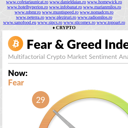
www.cofetariaunicat.ro
www.danieldaian.ro
www.homewick.ro
www.hotelhyperion.ro
www.infobanat.ro
www.marianmilos.ro
www.mbmr.ro
www.muntispeed.ro
www.nomadcm.ro
www.peterra.ro
www.pleziruri.ro
www.radiomilos.ro
www.sanofood.eu
www.sipcs.ro
www.sticomex.ro
www.topoart.ro
♦
CRYPTO